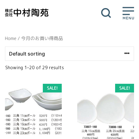
コ
ン
テ
M
ン
ツ
e
Home
/ 今月のお買い得商品
へ
ス
n
キ
u
ッ
Showing 1–20 of 29 results
プ
SALE!
SALE!