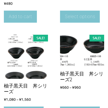
¥
480
Add to cart
Select options
SALE!
SALE!
柚子黒天目 丼シリ
ーズ2
柚子黒天目 丼シリ
¥
660
–
¥
960
ーズ
¥
1,080
–
¥
1,560