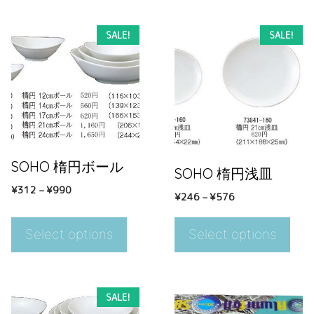
SALE!
SALE!
SOHO 楕円ボール
SOHO 楕円浅皿
¥
312
–
¥
990
¥
246
–
¥
576
Select options
Select options
SALE!