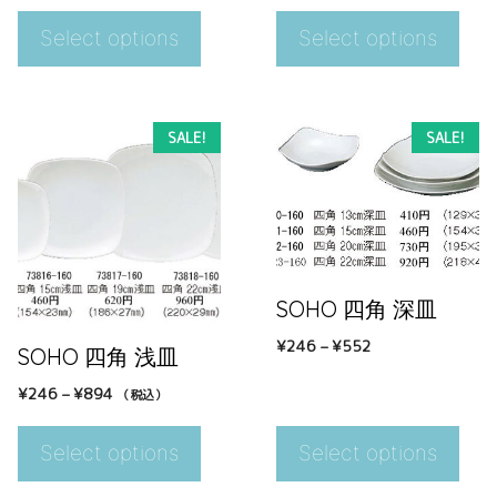
Select options
Select options
SALE!
SALE!
SOHO 四角 深皿
¥
246
–
¥
552
SOHO 四角 浅皿
¥
246
–
¥
894
（税込）
Select options
Select options