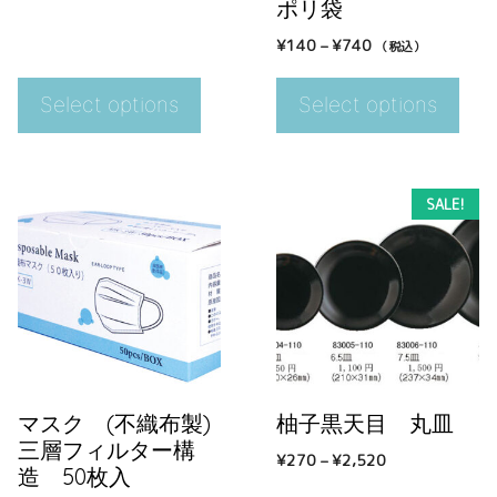
ポリ袋
¥
140
–
¥
740
（税込）
Select options
Select options
SALE!
マスク (不織布製)
柚子黒天目 丸皿
三層フィルター構
¥
270
–
¥
2,520
造 50枚入