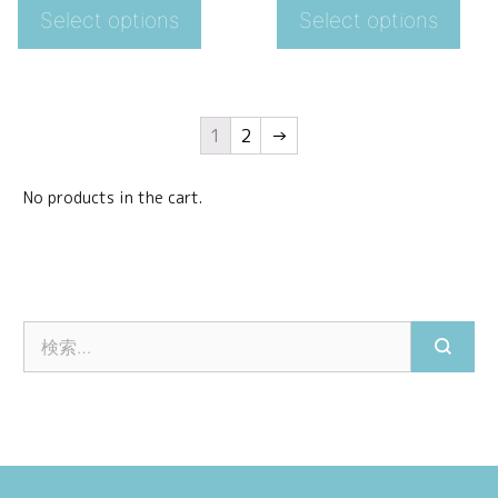
Select options
Select options
1
2
→
No products in the cart.
検
索
: