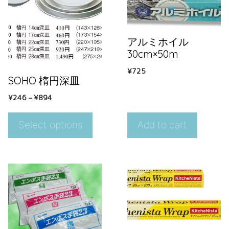
アルミホイル
30cm×50m
¥
725
SOHO 楕円深皿
¥
246
–
¥
894
Select options
Add to cart